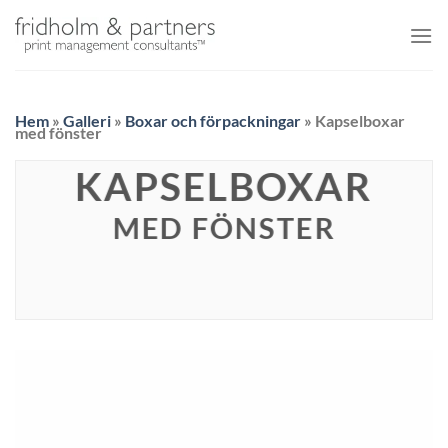
Skip
to
content
Hem
»
Galleri
»
Boxar och förpackningar
»
Kapselboxar
med fönster
KAPSELBOXAR
MED FÖNSTER