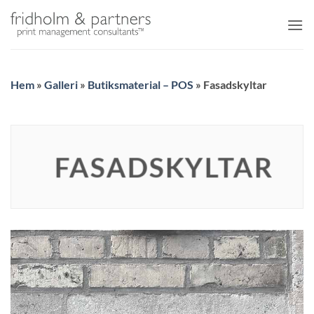
Skip
to
content
Hem
»
Galleri
»
Butiksmaterial – POS
»
Fasadskyltar
FASADSKYLTAR