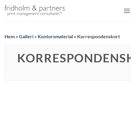
Skip
to
content
Hem
»
Galleri
»
Kontorsmaterial
»
Korrespondenskort
KORRESPONDENSK