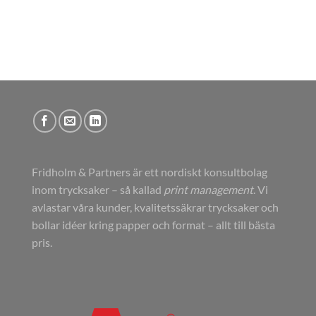
Fridholm & Partners är ett nordiskt konsultbolag
inom trycksaker – så kallad
print management
. Vi
avlastar våra kunder, kvalitetssäkrar trycksaker och
bollar idéer kring papper och format – allt till bästa
pris.