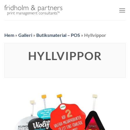
Skip
to
content
Hem
»
Galleri
»
Butiksmaterial – POS
»
Hyllvippor
HYLLVIPPOR