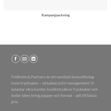
Kampanjpackning
Fridholm & Partners är ett nordiskt konsultbolag
inom trycksaker – så kallad
print management
. Vi
avlastar våra kunder, kvalitetssäkrar trycksaker och
bollar idéer kring papper och format – allt till bästa
pris.