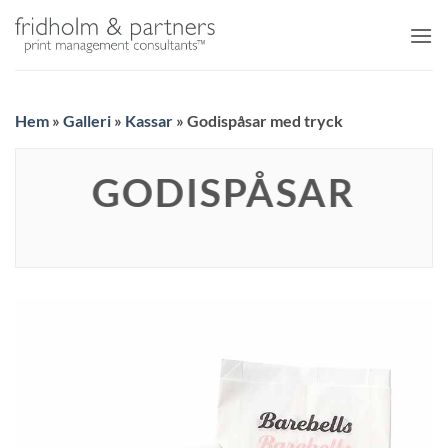
Skip
to
content
Hem
»
Galleri
»
Kassar
»
Godispåsar med tryck
GODISPÅSAR