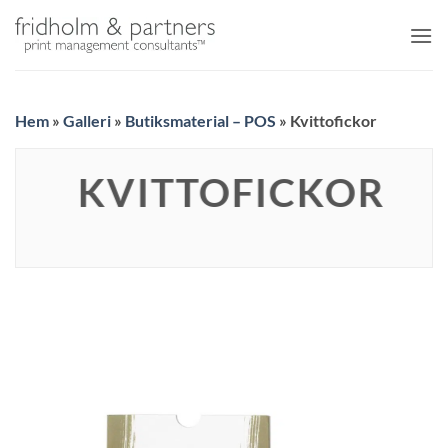
Skip
to
content
Hem
»
Galleri
»
Butiksmaterial – POS
»
Kvittofickor
KVITTOFICKOR