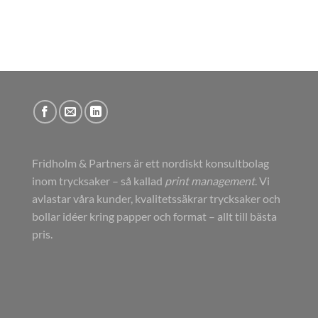
Fridholm & Partners är ett nordiskt konsultbolag
inom trycksaker – så kallad
print management
. Vi
avlastar våra kunder, kvalitetssäkrar trycksaker och
bollar idéer kring papper och format – allt till bästa
pris.