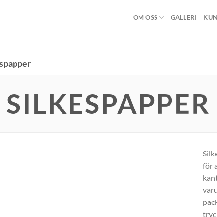
OM OSS
GALLERI
KUN
espapper
SILKESPAPPER
Silk
för 
kant
varu
pack
tryc