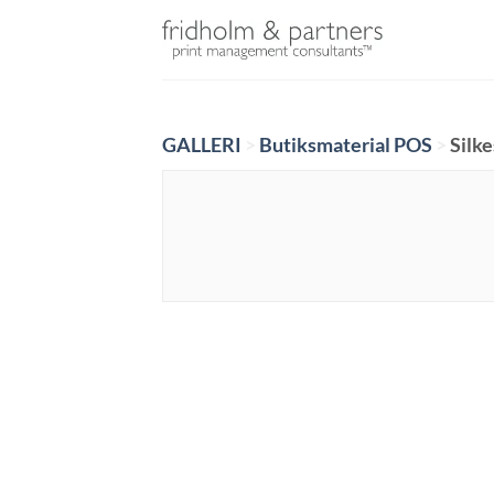
Skip
to
content
GALLERI
>
Butiksmaterial POS
>
Silk