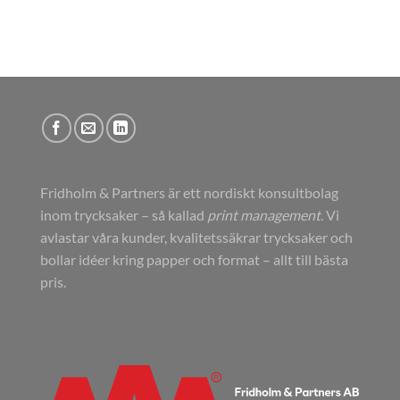
Fridholm & Partners är ett nordiskt konsultbolag
inom trycksaker – så kallad
print management
. Vi
avlastar våra kunder, kvalitetssäkrar trycksaker och
bollar idéer kring papper och format – allt till bästa
pris.