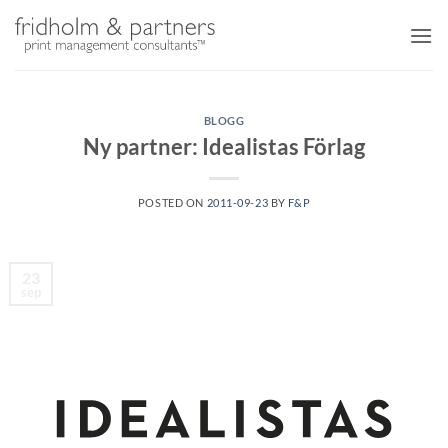
Skip
to
content
BLOGG
Ny partner: Idealistas Förlag
POSTED ON
2011-09-23
BY
F&P
23
sep