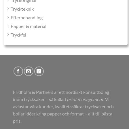
Tryckoriginal
Tryckteknik
Efterbehandling
Papper & material
Tryckfel
Fridholm & Partners är ett nordiskt konsultbolag
inom trycksaker – så kallad
print management
. Vi
avlastar våra kunder, kvalitetssäkrar trycksaker och
bollar idéer kring papper och format – allt till bästa
pris.