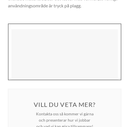
användningsområde är tryck på plagg.
VILL DU VETA MER?
MER INSPIRATION?
Kontakta oss så kommer vi gärna
och presenterar hur vi jobbar
Titta in i vårt galleri med mängder av trycksaker!
och vad vi kan göra tillsammans!