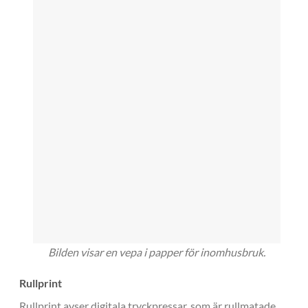
Bilden visar en vepa i papper för inomhusbruk.
Rullprint
Rullprint avser digitala tryckpressar, som är rullmatade