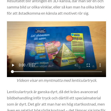
Resultatet blir antingen en 3D-känsla, där man ser en och
samma bild ur olika vinklar, eller så kan man ha olika bilder
för att åstadkomma en känsla att motivet rör sig.
Videon visar en myntmatta med lenticulartryck.
Lenticulartryck är ganska dyrt, då det krävs avancerad
bildbehandling inför tryck och därtill ett specialmaterial
som är dyrt. Det gör att man har en hög startkostnad, men
även en relativt hög rörlig kostnad – det lämpar sig inte för