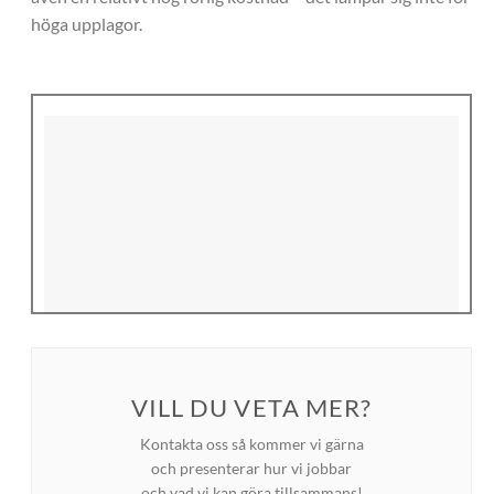
höga upplagor.
VILL DU VETA MER?
MER INSPIRATION?
Kontakta oss så kommer vi gärna
och presenterar hur vi jobbar
Titta in i vårt galleri med mängder av trycksaker!
och vad vi kan göra tillsammans!