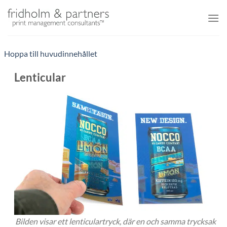
Skip
to
content
Hoppa till huvudinnehållet
Lenticular
Bilden visar ett lenticulartryck, där en och samma trycksak