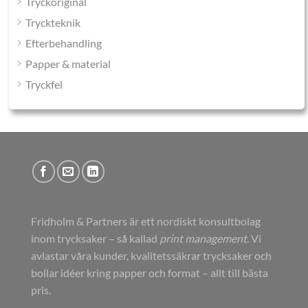
Tryckoriginal
Tryckteknik
Efterbehandling
Papper & material
Tryckfel
Fridholm & Partners är ett nordiskt konsultbolag
inom trycksaker – så kallad
print management
. Vi
avlastar våra kunder, kvalitetssäkrar trycksaker och
bollar idéer kring papper och format – allt till bästa
pris.